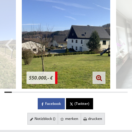
550.000,- €
Facebook
(Twitter)
Notizblock (
)
merken
drucken