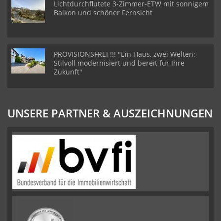
Lichtdurchflutete 3-Zimmer-ETW mit sonnigem
Balkon und schöner Fernsicht
PROVISIONSFREI !!! "Ein Haus, zwei Welten:
Stilvoll modernisiert und bereit für Ihre
Zukunft"
UNSERE PARTNER & AUSZEICHNUNGEN