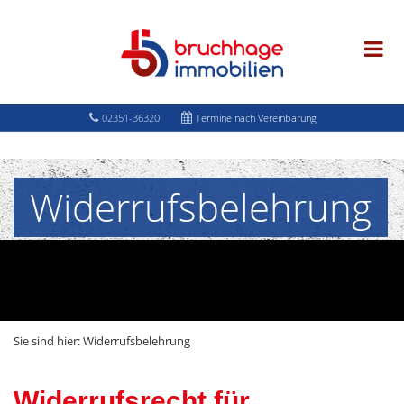
02351-36320
Termine nach Vereinbarung
Widerrufsbelehrung
Sie sind hier:
Widerrufsbelehrung
Widerrufsrecht für