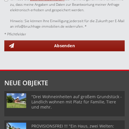
zu, dass meine Angaben und Daten zur Beantwortung meiner Anfrage
elektronisch erhoben und gespeichert werden.
Hinweis: Sie können Ihre Einwilligung jederzeit für die Zukunft per E-Mail
an info@bruchhage-immobilien.de widerrufen. *
* Pflichtfelder
Absenden
NEUE OBJEKTE
"Drei Wohneinheiten auf großem Grundstück -
Ländlich wohnen mit Platz für Familie, Tiere
und mehr.
PROVISIONSFREI !!! "Ein Haus, zwei Welten: