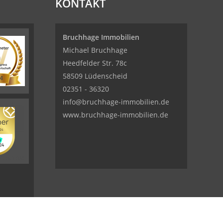
KONTAKT
Bruchhage Immobilien
Michael Bruchhage
Heedfelder Str. 78c
58509 Lüdenscheid
02351 - 36320
info@bruchhage-immobilien.de
www.bruchhage-immobilien.de