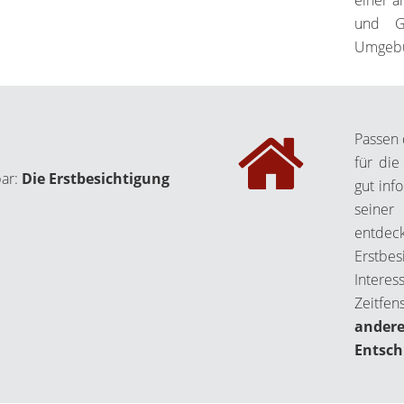
einer a
und Go
Umgebun
Passen 
für die
bar:
Die Erstbesichtigung
gut inf
seiner
entdec
Erstbes
Intere
Zeitfe
ande
Entsch