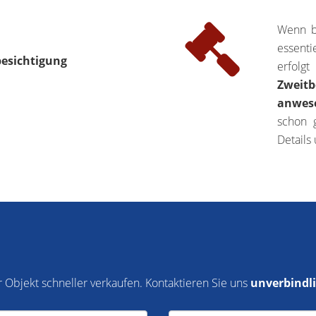
Wenn be
essenti
besichtigung
erfolgt
Zweitb
anwese
schon 
Details
 Objekt schneller verkaufen. Kontaktieren Sie uns
unverbindl