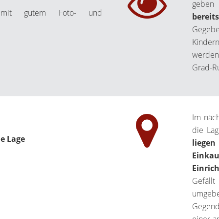
geben 
t gutem Foto- und
bereit
Gegebe
Kindern
werden.
Grad-Ru
Im näch
die Lag
ie Lage
liege
Einka
Einric
Gefäll
umgebe
Gegend