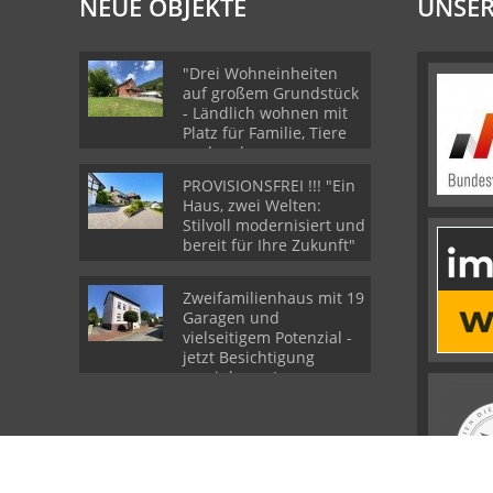
NEUE OBJEKTE
UNSER
"Drei Wohneinheiten
auf großem Grundstück
- Ländlich wohnen mit
Platz für Familie, Tiere
und mehr.
PROVISIONSFREI !!! "Ein
Haus, zwei Welten:
Stilvoll modernisiert und
bereit für Ihre Zukunft"
Zweifamilienhaus mit 19
Garagen und
vielseitigem Potenzial -
jetzt Besichtigung
vereinbaren!