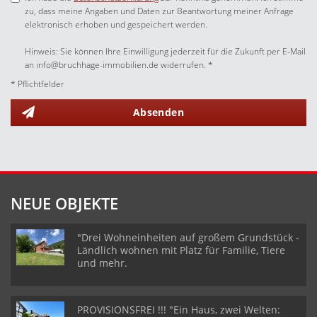
zu, dass meine Angaben und Daten zur Beantwortung meiner Anfrage
elektronisch erhoben und gespeichert werden.
Hinweis: Sie können Ihre Einwilligung jederzeit für die Zukunft per E-Mail
an info@bruchhage-immobilien.de widerrufen. *
* Pflichtfelder
Absenden
NEUE OBJEKTE
"Drei Wohneinheiten auf großem Grundstück -
Ländlich wohnen mit Platz für Familie, Tiere
und mehr.
PROVISIONSFREI !!! "Ein Haus, zwei Welten: